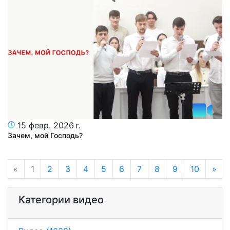
15 февр. 2026 г.
Зачем, мой Господь?
«
1
2
3
4
5
6
7
8
9
10
»
Категории видео