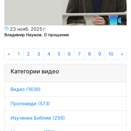
23 нояб. 2025 г.
Владимир Наумов. О прощении
«
1
2
3
4
5
6
7
8
9
10
»
Категории видео
Видео (1639)
Проповеди (573)
Изучение Библии (256)