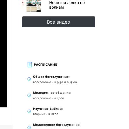
Несется лодка по
волнам
Все видео