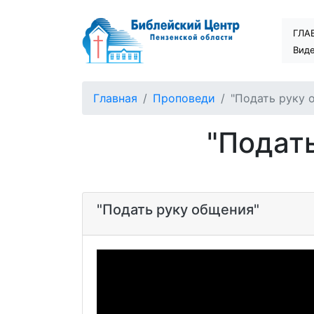
ГЛА
Вид
Главная
Проповеди
"Подать руку 
"Подат
"Подать руку общения"