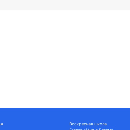
ая
Воскресная школа
Газета «Мир с Богом»